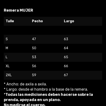
Remera MUJER
Talle
Pecho
Largo
S
47
63
M
50
64
L
53
65
XL
56
66
2XL
59
67
* Ancho: de axila a axila.
* Largo: desde el hombro a la base de la remera.
*
Todas las mediciones deben hacerse sobre la
prenda, apoyada en un plano.
No medirse el cuerpo.